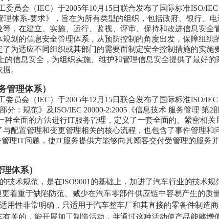
员会（IEC）于2005年10月15日联合发布了国际标准ISO/IEC
安全管理体系-要求》，旨在为所有类型的组织，包括政府、银行、
业等，在建立、实施、运行、监视、评审、保持和改进信息安全
体规划的信息安全管理体系，从预防控制的角度出发，保障组织
定了为适应不同组织或其部门的需要而制定安全控制措施的实施
广泛意义上的信息安全，为组织实施、维护和管理信息安全提供了最好的
依据。
术服务管理体系）
员会（IEC）于2005年12月15日联合发布了国际标准ISO/IEC
1部分：规范》及ISO/IEC 20000-2:2005《信息技术 服务管理 第
标准采用一种全面的方法进行IT服务管理，定义了一套全面的、紧密相关
了与配置管理和变更管理相关的核心流程，也包含了事件管理和
来管理IT问题，使IT服务提供方能够向其顾客交付受管理的服务
量管理体系）
际汽车行业的技术规范，是在ISO9001的基础上，加进了汽车行业的技术
持一致，但更着重于缺陷防范、减少在汽车零部件供应链中容易产生的质
针对性和适用性非常明确，只适用于汽车整车厂和其直接的零备件制造
车有关的，能开展加工制造活动，并通过这种活动使产品能够增