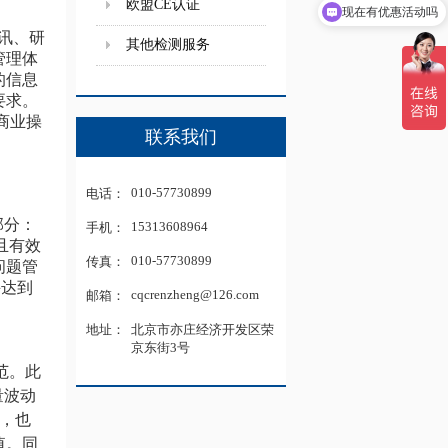
欧盟CE认证
现在有优惠活动吗
电讯、研
其他检测服务
管理体
的信息
要求。
商业操
联系我们
010-57730899
电话：
2部分：
15313608964
手机：
且有效
010-57730899
传真：
问题管
并达到
cqcrenzheng@126.com
邮箱：
地址：
北京市亦庄经济开发区荣
京东街3号
规范。此
量波动
商，也
值。同